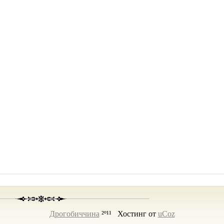
Дрогобиччина
²º¹¹
Хостинг от
uCoz